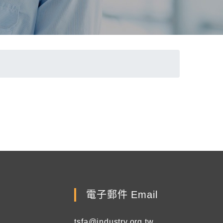
電子郵件 Email
tsfa@industry.org.tw