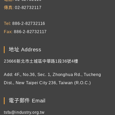
傳真
02-82732117
Tel
886-2-82732116
Fax
886-2-82732117
地址 Address
23666新北市土城區中華路1段36號4樓
Add: 4F., No.36, Sec. 1, Zhonghua Rd., Tucheng
Dist., New Taipei City 236, Taiwan (R.O.C.)
電子郵件 Email
tsfa@industry.org.tw