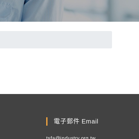
電子郵件 Email
tsfa@industry.org.tw