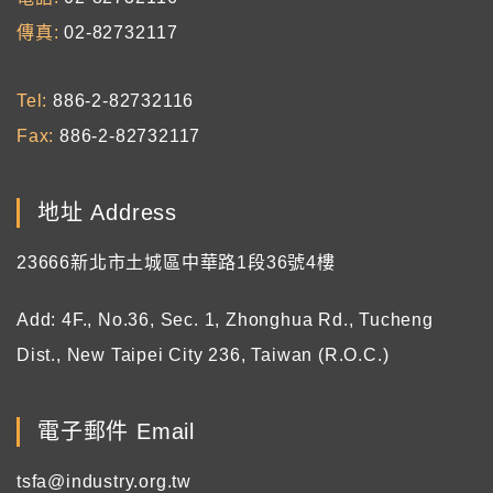
傳真
02-82732117
Tel
886-2-82732116
Fax
886-2-82732117
地址 Address
23666新北市土城區中華路1段36號4樓
Add: 4F., No.36, Sec. 1, Zhonghua Rd., Tucheng
Dist., New Taipei City 236, Taiwan (R.O.C.)
電子郵件 Email
tsfa@industry.org.tw