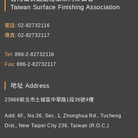
Taiwan Surface Finishing Association
電話
02-82732116
傳真
02-82732117
Tel
886-2-82732116
Fax
886-2-82732117
地址 Address
23666新北市土城區中華路1段36號4樓
Add: 4F., No.36, Sec. 1, Zhonghua Rd., Tucheng
Dist., New Taipei City 236, Taiwan (R.O.C.)