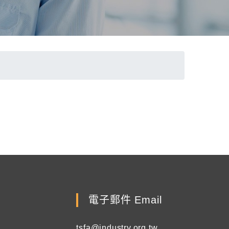
電子郵件 Email
tsfa@industry.org.tw