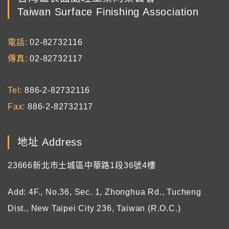
Taiwan Surface Finishing Association
電話
02-82732116
傳真
02-82732117
Tel
886-2-82732116
Fax
886-2-82732117
地址 Address
23666新北市土城區中華路1段36號4樓
Add: 4F., No.36, Sec. 1, Zhonghua Rd., Tucheng
Dist., New Taipei City 236, Taiwan (R.O.C.)