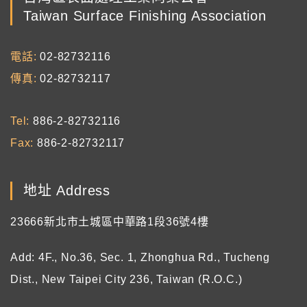
Taiwan Surface Finishing Association
電話
02-82732116
傳真
02-82732117
Tel
886-2-82732116
Fax
886-2-82732117
地址 Address
23666新北市土城區中華路1段36號4樓
Add: 4F., No.36, Sec. 1, Zhonghua Rd., Tucheng
Dist., New Taipei City 236, Taiwan (R.O.C.)