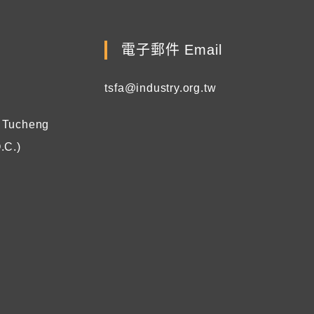
電子郵件 Email
tsfa@industry.org.tw
, Tucheng
.C.)