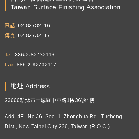
Taiwan Surface Finishing Association
電話
02-82732116
傳真
02-82732117
Tel
886-2-82732116
Fax
886-2-82732117
地址 Address
23666新北市土城區中華路1段36號4樓
Add: 4F., No.36, Sec. 1, Zhonghua Rd., Tucheng
Dist., New Taipei City 236, Taiwan (R.O.C.)