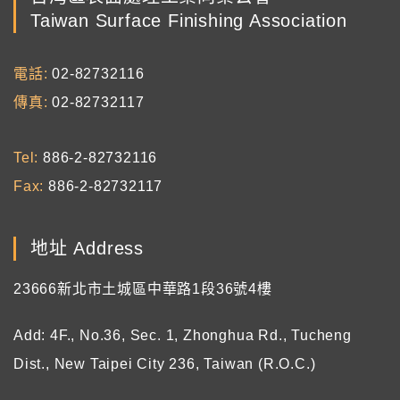
Taiwan Surface Finishing Association
電話
02-82732116
傳真
02-82732117
Tel
886-2-82732116
Fax
886-2-82732117
地址 Address
23666新北市土城區中華路1段36號4樓
Add: 4F., No.36, Sec. 1, Zhonghua Rd., Tucheng
Dist., New Taipei City 236, Taiwan (R.O.C.)