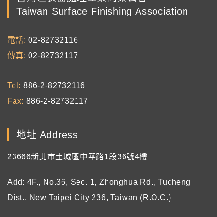
Taiwan Surface Finishing Association
電話
02-82732116
傳真
02-82732117
Tel
886-2-82732116
Fax
886-2-82732117
地址 Address
23666新北市土城區中華路1段36號4樓
Add: 4F., No.36, Sec. 1, Zhonghua Rd., Tucheng
Dist., New Taipei City 236, Taiwan (R.O.C.)