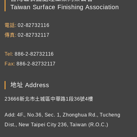
Taiwan Surface Finishing Association
電話
02-82732116
傳真
02-82732117
Tel
886-2-82732116
Fax
886-2-82732117
地址 Address
23666新北市土城區中華路1段36號4樓
Add: 4F., No.36, Sec. 1, Zhonghua Rd., Tucheng
Dist., New Taipei City 236, Taiwan (R.O.C.)