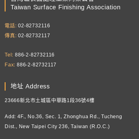
Taiwan Surface Finishing Association
電話
02-82732116
傳真
02-82732117
Tel
886-2-82732116
Fax
886-2-82732117
地址 Address
23666新北市土城區中華路1段36號4樓
Add: 4F., No.36, Sec. 1, Zhonghua Rd., Tucheng
Dist., New Taipei City 236, Taiwan (R.O.C.)