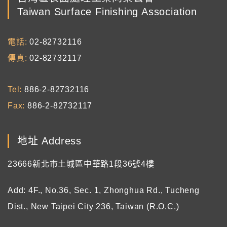
Taiwan Surface Finishing Association
電話
02-82732116
傳真
02-82732117
Tel
886-2-82732116
Fax
886-2-82732117
地址 Address
23666新北市土城區中華路1段36號4樓
Add: 4F., No.36, Sec. 1, Zhonghua Rd., Tucheng
Dist., New Taipei City 236, Taiwan (R.O.C.)