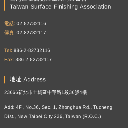
Taiwan Surface Finishing Association
電話
02-82732116
傳真
02-82732117
Tel
886-2-82732116
Fax
886-2-82732117
地址 Address
23666新北市土城區中華路1段36號4樓
Add: 4F., No.36, Sec. 1, Zhonghua Rd., Tucheng
Dist., New Taipei City 236, Taiwan (R.O.C.)