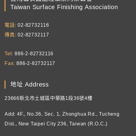
Taiwan Surface Finishing Association
電話
02-82732116
傳真
02-82732117
Tel
886-2-82732116
Fax
886-2-82732117
地址 Address
23666新北市土城區中華路1段36號4樓
Add: 4F., No.36, Sec. 1, Zhonghua Rd., Tucheng
Dist., New Taipei City 236, Taiwan (R.O.C.)