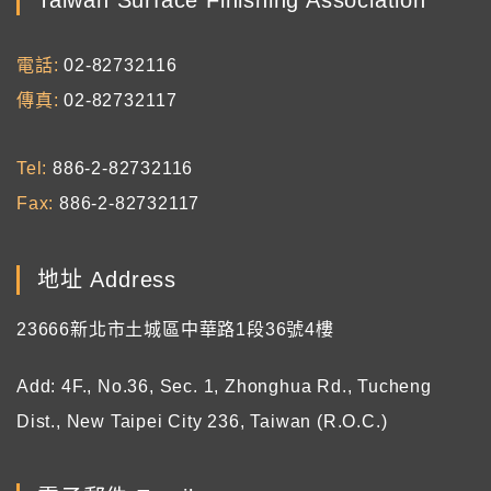
Taiwan Surface Finishing Association
電話
02-82732116
傳真
02-82732117
Tel
886-2-82732116
Fax
886-2-82732117
地址 Address
23666新北市土城區中華路1段36號4樓
Add: 4F., No.36, Sec. 1, Zhonghua Rd., Tucheng
Dist., New Taipei City 236, Taiwan (R.O.C.)