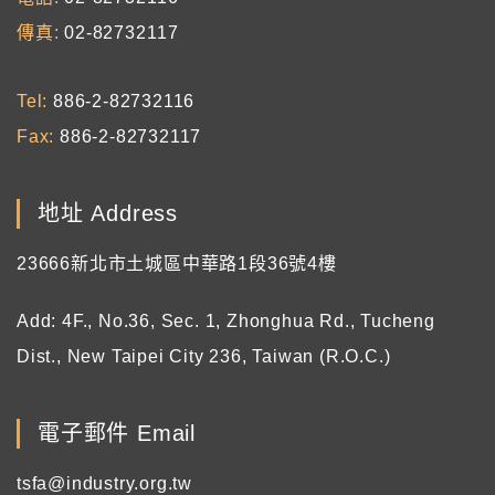
傳真
02-82732117
Tel
886-2-82732116
Fax
886-2-82732117
地址 Address
23666新北市土城區中華路1段36號4樓
Add: 4F., No.36, Sec. 1, Zhonghua Rd., Tucheng
Dist., New Taipei City 236, Taiwan (R.O.C.)
電子郵件 Email
tsfa@industry.org.tw