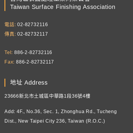
Taiwan Surface Finishing Association
電話
02-82732116
傳真
02-82732117
Tel
886-2-82732116
Fax
886-2-82732117
地址 Address
23666新北市土城區中華路1段36號4樓
Add: 4F., No.36, Sec. 1, Zhonghua Rd., Tucheng
Dist., New Taipei City 236, Taiwan (R.O.C.)