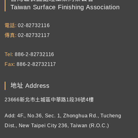
Taiwan Surface Finishing Association
電話
02-82732116
傳真
02-82732117
Tel
886-2-82732116
Fax
886-2-82732117
地址 Address
23666新北市土城區中華路1段36號4樓
Add: 4F., No.36, Sec. 1, Zhonghua Rd., Tucheng
Dist., New Taipei City 236, Taiwan (R.O.C.)