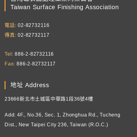
Taiwan Surface Finishing Association
電話
02-82732116
傳真
02-82732117
Tel
886-2-82732116
Fax
886-2-82732117
地址 Address
23666新北市土城區中華路1段36號4樓
Add: 4F., No.36, Sec. 1, Zhonghua Rd., Tucheng
Dist., New Taipei City 236, Taiwan (R.O.C.)