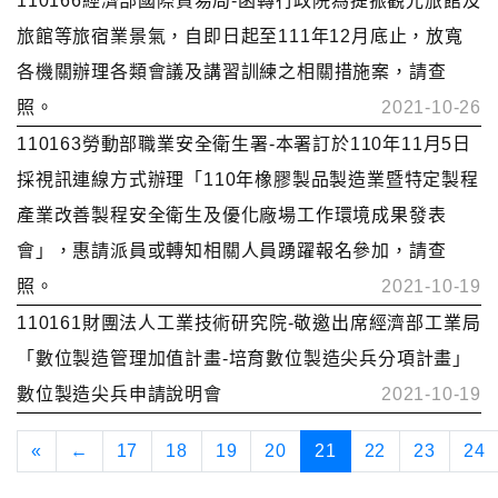
110166經濟部國際貿易局-函轉行政院為提振觀光旅館及
旅館等旅宿業景氣，自即日起至111年12月底止，放寬
各機關辦理各類會議及講習訓練之相關措施案，請查
照。
2021-10-26
110163勞動部職業安全衛生署-本署訂於110年11月5日
採視訊連線方式辦理「110年橡膠製品製造業暨特定製程
產業改善製程安全衛生及優化廠場工作環境成果發表
會」，惠請派員或轉知相關人員踴躍報名參加，請查
照。
2021-10-19
110161財團法人工業技術研究院-敬邀出席經濟部工業局
「數位製造管理加值計畫-培育數位製造尖兵分項計畫」
數位製造尖兵申請說明會
2021-10-19
«
←
17
18
19
20
21
22
23
24