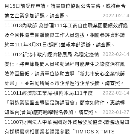
月15日前受理申請，請貴單位協助公告宣傳，或推薦合
適之企業參加評選，請查照。
2022-02-14
111013內政部-為辦理111年工商自由職業團體績效評鑑
及全國性職業團體優良工作人員選拔，相關參評資料請
於本111年3月31日(週四)並報本部憑辦，請查照。
2022-02-14
111012新北市政府經濟發展局-為穩定疫情
變化，將春節期間人員移動過程可能產生之染疫潛在風
險降至最低，請貴單位協助宣導「新北市安心企業快篩
計畫」，並鼓勵所屬本市企業進行企業快篩，請查照。
2022-02-14
111011經濟部工業局-檢附本局111年度
「製造業碳盤查暨碳足跡講習會」簡章如附件，惠請轉
知區內(會員)廠商踴躍報名參加，請查照。
2022-01-27
111007財團法人中華民國對外貿易發展協會-請協助周知
有採購需求相關業者踴躍參觀「TIMTOS X TMTS