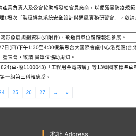
請產業負責人及公會協助轉發給會員廠商，以便落實防疫規範
22日辦理1場次「製程排氣系統安全設計與通風實務研習會」，
向臺灣形象展規劃資料(如附件)，敬邀貴單位踴躍報名參展。
27日(四)下午1:30至4:30假集思台大國際會議中心洛克廳(
」發表會，敬請 貴單位協助周知。
4824(草-廢1100043)「工程用金電鍍層」等13種國家
局第一組第三科韓忠岳。
24
25
26
27
→
»
地址 Address