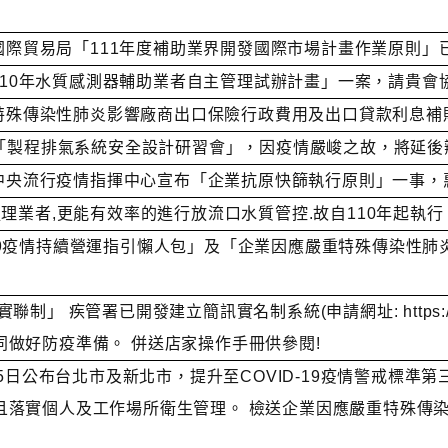
濟部國際貿易局「111年度補助業界開發國際市場計畫作業原則
「110年水質感測器輔助業者自主管理試辦計畫」一案，請貴
嚴重特殊傳染性肺炎影響廠商出口保險行政費用及出口貸款利息
22辦理「製程排氣系統安全設計研習會」，因疫情嚴峻之故，將延
肺炎中央流行疫情指揮中心宣布「企業抗原快篩執行原則」一事
理業者,更能有效率的進行放流口水質管控.故自110年起執行
ID-19疫情持續營運指引懶人包」及「企業因應嚴重特殊傳染
署已開發建立簡訊實名制系統(申請網址: https://emask.tai
做好防疫準備。 併送店家操作手冊供參閱!
15日公布台北市及新北市，提升至COVID-19疫情警戒標準
落實個人及工作場所衛生管理。 檢送企業因應嚴重特殊傳染性肺