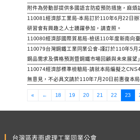
附件為勞動部提供多國語言防疫預防措施，麻煩
110081經濟部工業局-本局訂於110年6月
研習會有興趣之人士踴躍參加，請查照。
110080經濟部國際貿易局-檢送110年度新南
110079台灣鋼鐵工業同業公會-謹訂於110年5月
鋼品需求及價格預測暨鋼鐵市場回顧與未來展望
110074經濟部標準檢驗局-請就本局編擬之CNS
無意見，不必具文請於110年7月20日前惠復本
«
←
18
19
20
21
22
23
台灣區表面處理工業同業公會