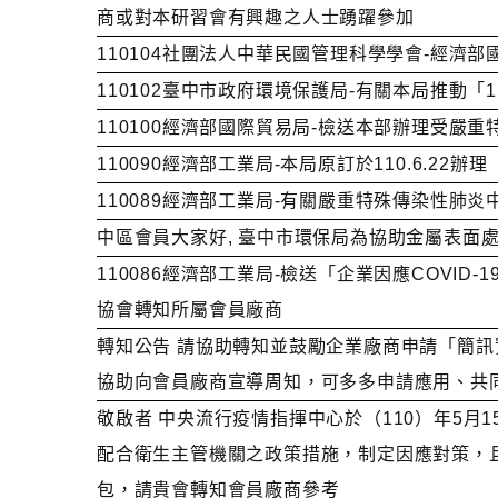
商或對本研習會有興趣之人士踴躍參加
110104社團法人中華民國管理科學學會-經
110102臺中市政府環境保護局-有關本局推動
110100經濟部國際貿易局-檢送本部辦理受
110090經濟部工業局-本局原訂於110.6.
110089經濟部工業局-有關嚴重特殊傳染性
中區會員大家好, 臺中市環保局為協助金屬表面處
110086經濟部工業局-檢送「企業因應COV
協會轉知所屬會員廠商
轉知公告 請協助轉知並鼓勵企業廠商申請「簡訊實聯制」 疾管
協助向會員廠商宣導周知，可多多申請應用、共同
敬啟者 中央流行疫情指揮中心於（110）年5月
配合衛生主管機關之政策措施，制定因應對策，且
包，請貴會轉知會員廠商參考