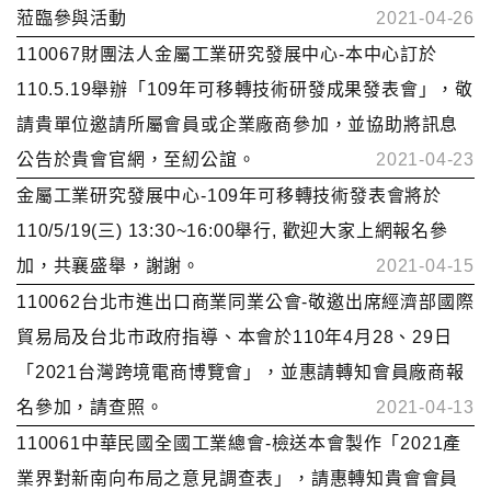
蒞臨參與活動
2021-04-26
110067財團法人金屬工業研究發展中心-本中心訂於
110.5.19舉辦「109年可移轉技術研發成果發表會」，敬
請貴單位邀請所屬會員或企業廠商參加，並協助將訊息
公告於貴會官網，至紉公誼。
2021-04-23
金屬工業研究發展中心-109年可移轉技術發表會將於
110/5/19(三) 13:30~16:00舉行, 歡迎大家上網報名參
加，共襄盛舉，謝謝。
2021-04-15
110062台北市進出口商業同業公會-敬邀出席經濟部國際
貿易局及台北市政府指導、本會於110年4月28、29日
「2021台灣跨境電商博覽會」，並惠請轉知會員廠商報
名參加，請查照。
2021-04-13
110061中華民國全國工業總會-檢送本會製作「2021產
業界對新南向布局之意見調查表」，請惠轉知貴會會員