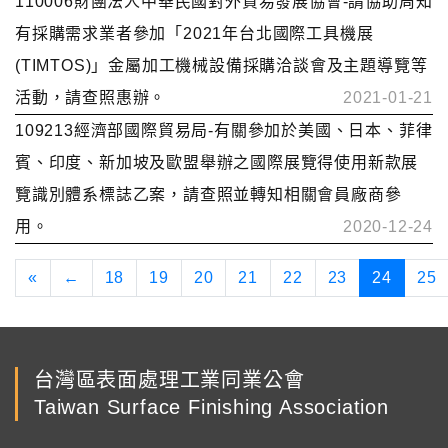
110006財團法人中華民國對外貿易發展協會-請協助周知
有採購需求業者參加「2021年台北國際工具機展
(TIMTOS)」金屬加工機械設備採購洽談會及主題導覽等
活動，請查照惠辦。
2021-01-21
109213經濟部國際貿易局-有關參加於美國、日本、菲律
賓、印度、新加坡及歐盟舉辦之國際展覽得使用新款展
覽識別體系標誌乙案，請查照並轉知相關會員廠商參
用。
2020-12-24
«
←
18
19
20
21
22
23
24
25
台灣區表面處理工業同業公會
Taiwan Surface Finishing Association