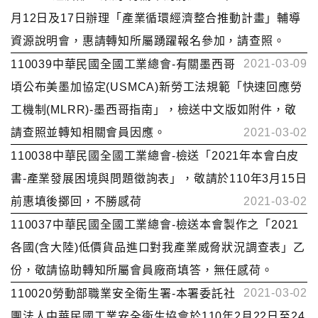
月12日及17日辦理「產業循環經濟整合推動計畫」輔導
資源說明會，惠請轉知所屬踴躍報名參加，請查照。
2021-03-09
110039中華民國全國工業總會-有關墨西哥
頃公布美墨加協定(USMCA)新勞工法規範「快速回應勞
工機制(MLRR)-墨西哥指南」，檢送中文版如附件，敬
請查照並轉知相關會員因應。
2021-03-02
110038中華民國全國工業總會-檢送「2021年本會白皮
書-產業發展困境與問題徵詢表」，敬請於110年3月15日
前惠填後擲回，不勝感荷
2021-03-02
110037中華民國全國工業總會-檢送本會製作之「2021
各國(含大陸)低價貨品進口對我產業威脅狀況調查表」乙
份，敬請協助轉知所屬會員廠商填答，無任感荷。
2021-03-02
110020勞動部職業安全衛生署-本署委託社
團法人中華民國工業安全衛生協會於110年2月22日至24