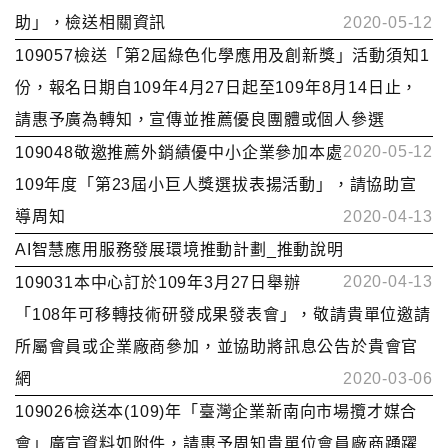
助」，檢送相關資訊
2020-05-12
109057檢送「第2屆綠色化學應用及創新獎」活動須知1
份，報名日期自109年4月27日起至109年8月14日止，
請惠予廣為轉知，宣傳並推薦優良團體或個人參選
2020-05-12
109048敬邀推薦外銷績優中小企業參加本處
109年度「第23屆小巨人獎選拔表揚活動」，請協助宣
導周知
2020-04-13
AI智慧應用服務發展環境推動計劃_推動說明
2020-04-13
109031本中心訂於109年3月27日舉辦
「108年可移轉技術研發成果發表會」，敬請貴單位邀請
所屬會員或企業廠商參加，並協助將訊息公告於貴會官
網
2020-03-06
109026檢送本(109)年「臺灣企業新南向市場攬才媒合
會」廣宣資料如附件，請惠予周知貴單位會員廠商踴躍