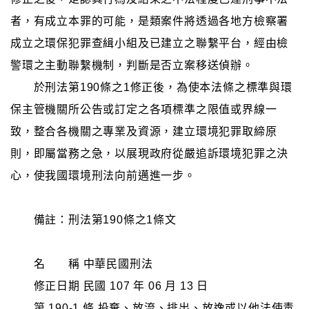
者，有成立本罪的可能，是類案件將透過各地方檢察署
成立之環保犯罪查緝小組及已建立之聯繫平台，經由檢
警環之主動聯繫機制，判斷是否立案移送偵辦。
於刑法第190條之1修正後，為使本法條之標準與環
保主管機關所公告或訂定之各項標準之限值或界線一
致，整合各機關之專業及資源，建立環境犯罪取締原
則，即屬當務之急，以展現政府從嚴追訴環境犯罪之決
心，使我國環境刑法向前邁進一步。
備註：刑法第190條之1條文
名 稱 中華民國刑法
修正日期 民國 107 年 06 月 13 日
第 190-1 條 投棄、放流、排出、放逸或以他法使毒