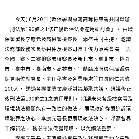
今天( 8月20日 )環保署與臺灣高等檢察署共同舉辦
「刑法第190條之1修正後環保法令適用研討會」， 由環
保署署長李應元及高檢署檢察長王添盛共同主持， 邀請
法務部政務次長蔡碧仲及檢察司長王俊力蒞臨會場， 與
全國一審、二審檢察署檢察長及新北市、臺北市、桃園
市、臺中市、臺南市、高雄市、宜蘭縣政府環保局暨環
保署兩位副署長、主任秘書及各業務處等首長同仁共約
100人， 透過各機關專業廣泛討論凝聚共識， 研議修正
後刑法第190條之1之適用原則， 期讓未來各級檢察署及
環境執法機關能有一致性的做法， 展現政府從嚴追訴環
境犯罪之決心。李應元署長更展現執法決心， 呼籲各界
了解新法， 務必守法保護環境， 以免觸法重罰。
李應元署長、王添盛檢察長及法務部蔡碧仲次長致