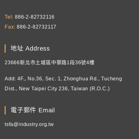
Tel
886-2-82732116
Fax
886-2-82732117
地址 Address
23666新北市土城區中華路1段36號4樓
Add: 4F., No.36, Sec. 1, Zhonghua Rd., Tucheng
Dist., New Taipei City 236, Taiwan (R.O.C.)
電子郵件 Email
tsfa@industry.org.tw