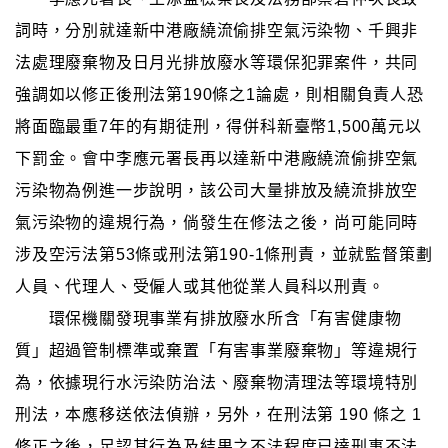
詞時，分別就達新中港廠繞流偷排空氣污染物、千興非
法處理廢棄物及日月光排放廢水等環保犯罪案件，共同
強調如以修正後刑法第190條之1論處，則相關負責人恐
將面臨最重7年的有期徒刑，得併科新臺幣1,500萬元以
下罰金。會中李應元署長再以達新中港廠繞流偷排空氣
污染物為例進一步說明，該公司大量排放及繞流排放空
氣污染物的違規行為，倘發生在修法之後，尚可能同時
涉及空污法第53條或刑法第190-1條刑責，並就監督策劃
人員、代理人、受僱人或其他從業人員科以刑責。
環保機關發現事業有排放廢水所含「有害健康物
質」超過管制標準或棄置「有害事業廢棄物」等違規行
為，依據現行水污染防治法、廢棄物清理法等環境特別
刑法，本應移送依法偵辦，另外，在刑法第 190 條之 1
修正之後，足認其行為及結果之不法程度已達刑事不法