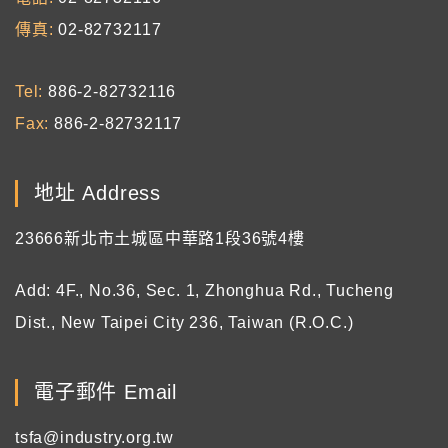
傳真
02-82732117
Tel
886-2-82732116
Fax
886-2-82732117
地址 Address
23666新北市土城區中華路1段36號4樓
Add: 4F., No.36, Sec. 1, Zhonghua Rd., Tucheng
Dist., New Taipei City 236, Taiwan (R.O.C.)
電子郵件 Email
tsfa@industry.org.tw