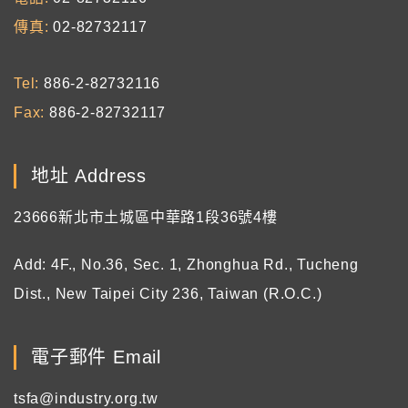
傳真
02-82732117
Tel
886-2-82732116
Fax
886-2-82732117
地址 Address
23666新北市土城區中華路1段36號4樓
Add: 4F., No.36, Sec. 1, Zhonghua Rd., Tucheng
Dist., New Taipei City 236, Taiwan (R.O.C.)
電子郵件 Email
tsfa@industry.org.tw