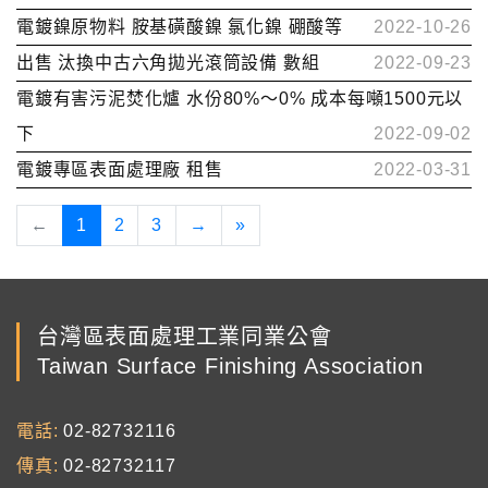
電鍍鎳原物料 胺基磺酸鎳 氯化鎳 硼酸等
2022-10-26
出售 汰換中古六角拋光滾筒設備 數組
2022-09-23
電鍍有害污泥焚化爐 水份80%～0% 成本每噸1500元以
下
2022-09-02
電鍍專區表面處理廠 租售
2022-03-31
←
1
2
3
→
»
台灣區表面處理工業同業公會
Taiwan Surface Finishing Association
電話
02-82732116
傳真
02-82732117