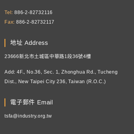
Tel
886-2-82732116
Fax
886-2-82732117
地址 Address
23666新北市土城區中華路1段36號4樓
Add: 4F., No.36, Sec. 1, Zhonghua Rd., Tucheng
Dist., New Taipei City 236, Taiwan (R.O.C.)
電子郵件 Email
tsfa@industry.org.tw