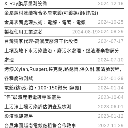
X-Ray膜厚量測設備
2024-12-18
金屬線材連續複合多層電鍍(可鍍鎳/銅/鋅/銀)
2024-10-25
金屬表面處理技術：電解、電著、電漿
2024-08-29
製程使用工業濾芯
2024-08-19
台灣獨家代理-高濃度廢液干化設備
2024-07-17
土壤及地下水污染整治，廢污水處理，爐渣廢棄物篩分
處理
2024-07-10
烤漆,Xylan,Ruspert,達克銹,路銹寶,保久耐,無清脆製程,
各種腐蝕測試
2024-01-29
電鍍(鑄)液-鉑，100~150微米 [無氰]
2024-01-14
"售"彰濱鹿港電鍍專區廠房
2023-10-04
土污法土壤污染評估調查及檢測
2023-06-01
彰濱電鍍廠房
2023-01-12
台展集團越南電鍍廠租售合作啟事
2022-11-29