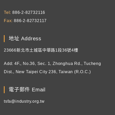
Tel
886-2-82732116
Fax
886-2-82732117
地址 Address
23666新北市土城區中華路1段36號4樓
Add: 4F., No.36, Sec. 1, Zhonghua Rd., Tucheng
Dist., New Taipei City 236, Taiwan (R.O.C.)
電子郵件 Email
tsfa@industry.org.tw