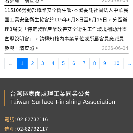
名參加，請查照。
2026-06-04
115106勞動部職業安全衛生署-本署委託社團法人中華民
國工業安全衛生協會於115年6月8日至6月15日，分區辦
理3場次「特定製程產業改善安全衛生工作環境補助計畫
宣導說明會」，請轉知轄內事業單位或所屬會員廠派員
參與，請查照。
2026-06-04
←
1
2
3
4
5
6
7
8
9
10
→
台灣區表面處理工業同業公會
Taiwan Surface Finishing Association
電話
02-82732116
傳真
02-82732117