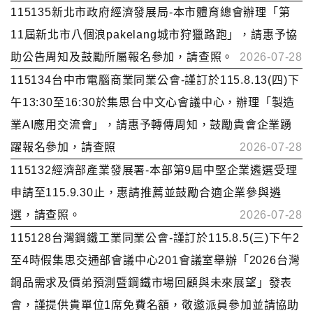
115135新北市政府經濟發展局-本市體育總會辦理「第
11屆新北市八個浪pakelang城市狩獵路跑」，請惠予協
助公告周知及鼓勵所屬報名參加，請查照。
2026-07-28
115134台中市電腦商業同業公會-謹訂於115.8.13(四)下
午13:30至16:30於集思台中文心會議中心，辦理「製造
業AI應用交流會」，請惠予轉傳周知，鼓勵貴會企業踴
躍報名參加，請查照
2026-07-28
115132經濟部產業發展署-本部第9屆中堅企業遴選受理
申請至115.9.30止，惠請推薦並鼓勵合適企業參與遴
選，請查照。
2026-07-28
115128台灣鋼鐵工業同業公會-謹訂於115.8.5(三)下午2
至4時假集思交通部會議中心201會議室舉辦「2026台灣
鋼品需求及價弟預測暨鋼鐵市場回顧與未來展望」發表
會，謹提供貴單位1席免費名額，敬邀派員參加並請協助