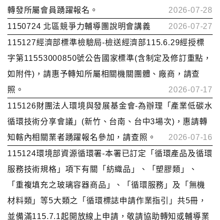
轉發所屬會員踴躍報名。
2026-07-28
1150724 北區競爭力輔導團說明會講義
2026-07-27
115127經濟部標準檢驗局-檢送經濟部115.6.29經授標
字第11553000850號公告國家標準(含制定及修訂重點，
如附件)，請惠予轉知所屬相關機關團體、廠商，請查
照。
2026-07-17
115126財團法人環境與發展基金會-為辦理「產業低碳水
循環技術分享會議」(新竹、台南、台中3場次)，惠請轉
知轄內相關業者踴躍報名參加，請查照。
2026-07-16
115124環境部資源循環署-本署已訂定「循環產品及循環
服務技術規格」項下有關「紡織品」、「塑膠類」、
「重複填充之玻璃容器商品」、「循環服務」及「無機
材料類」等5大類之「循環標誌申請作業指引」共5冊，
並備滿115.7.1起開放線上申請，敬請協助轉知或輔導業