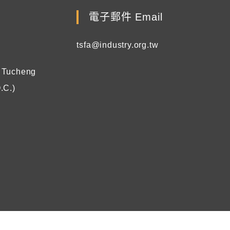
電子郵件 Email
tsfa@industry.org.tw
, Tucheng
.C.)