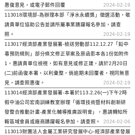
惠復意見，或電子郵件回覆
2024-02-19
113018環境部-為辦理本部「淨水永續獎」徵選活動，敬
請貴單位協助公告並請所屬事業踴躍報名參加，請查
照。
2024-02-19
113017經濟部產業發展署-檢送勞動部112.12.27「鉛中
毒預防規則」部分條文修正草案及原函影本各1份如附件
1，惠請貴單位檢視，如有意見或修正建，請於2月20日
(二)前函復本署，以利彙整，倘逾期未回覆者，視同無意
見，請查照惠復。
2024-02-19
113014經濟部產業發展署-本署於113.2.26(一)下午2時
假中油公司宏南訓練教室辦理「循環技術暨材料創新研
發整合推動計畫-產業化輔導推廣說明會」，惠請轉知所
轄區域會員或廠商踴躍報名參加，請查照。
2024-02-06
113013財團法人金屬工業研究發展中心-經濟部產業發展