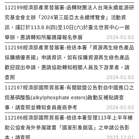
112199經濟部產業發展署-函轉財團法人台灣永續能源研
究基金會主辦「2024第三屆亞太永續博覽會」活動資
訊，謹訂於113.8.8(四)至10日(六)於臺北世貿中心一館
舉辦，惠請轉知所屬踴躍報名參展
2024-01-02
112198經濟部產業發展署-檢送本署「資源再生綠色產品
採購績優表揚」申請資訊，如有採購資源再生綠色產品
歡迎提出申請，惠請協助轉知相關人員及下游業者，請
查照
2024-01-02
112197經濟部國際貿易署-有關歐盟公告對自中國進口之
烷基磷酸酯(alkylphosphate esters)啟動反補貼調查
事，請查照並轉知會員廠商參考
2024-01-02
112186經濟部國際貿易署-檢送本署受理113年上半年補
助公協會海外參展建置「國家形象館區」之申請公告影
本，請查照
2023-12-01