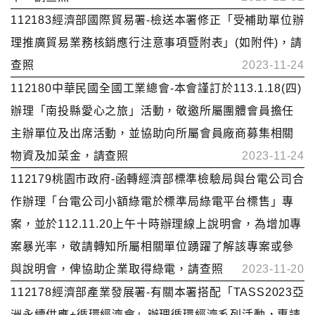
112183經濟部國際貿易署-檢送本署修正「受補助單位辦
理推廣貿易業務核銷應行注意事項暨附表」(如附件)，請
查照
2023-11-24
112180中華民國全國工業總會-本會謹訂於113.1.18(四)
辦理「南投縣愛心之旅」活動，敬邀所屬團體會員擔任
主辦單位及出席活動，並協助向所屬會員廠商募集相關
物資及加菜金，請查照
2023-11-24
112179桃園市政府-函轉經濟部標準檢驗局與台電公司合
作辦理「台電公司小額綠電於標準局綠電平台標售」專
案，並於112.11.20上午十時辦理線上說明會，為增加專
案暴光率，敬請轉知所屬相關單位踴躍了解該專案或參
與說明會，俾協助企業取得綠電，請查照
2023-11-20
112178經濟部產業發展署-有關本署搭配「TASS2023亞
洲永續供應+循環經濟會」辦理循環經濟系列活動，惠請