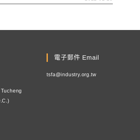
電子郵件 Email
tsfa@industry.org.tw
, Tucheng
.C.)