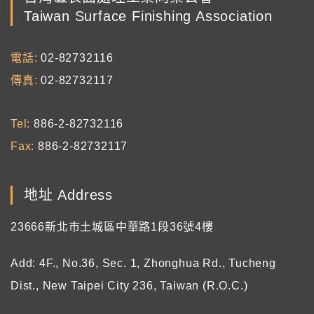
Taiwan Surface Finishing Association
電話
02-82732116
傳真
02-82732117
Tel
886-2-82732116
Fax
886-2-82732117
地址 Address
23666新北市土城區中華路1段36號4樓
Add: 4F., No.36, Sec. 1, Zhonghua Rd., Tucheng
Dist., New Taipei City 236, Taiwan (R.O.C.)