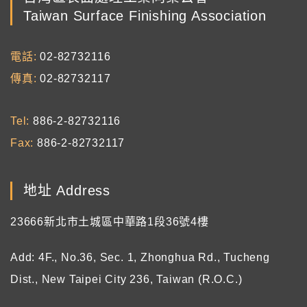
Taiwan Surface Finishing Association
電話
02-82732116
傳真
02-82732117
Tel
886-2-82732116
Fax
886-2-82732117
地址 Address
23666新北市土城區中華路1段36號4樓
Add: 4F., No.36, Sec. 1, Zhonghua Rd., Tucheng
Dist., New Taipei City 236, Taiwan (R.O.C.)