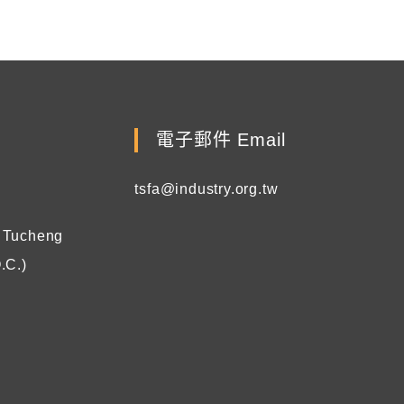
電子郵件 Email
tsfa@industry.org.tw
, Tucheng
.C.)