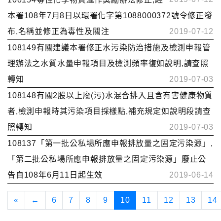
本署108年7月8日以環署化字第1088000372號令修正發
布,名稱並修正為毒性及關注
2019-07-12
108149有關建議本署修正水污染防治措施及檢測申報管
理辦法之水質水量申報項目及檢測頻率復如說明,請查照
轉知
2019-07-03
108148有關2股以上廢(污)水混合排入且含有害健康物質
者,檢測申報時其污染項目採樣點,補充規定如說明段請查
照轉知
2019-07-03
108137「第一批公私場所應申報排放量之固定污染源」,
「第二批公私場所應申報排放量之固定污染源」廢止公
告自108年6月11日起生效
2019-06-14
«
←
6
7
8
9
10
11
12
13
14