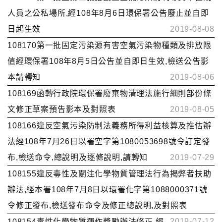
人員之公私場所,經108年8月6日環保署公告廢止並自即
日起生效
2019-08-08
108170第一批固定污染源有害空氣污染物種類及排放限
值經環保署108年8月5日公告並自即日生效,檢送公告影
本請轉知
2019-08-06
108169函轉行政院環保署廢棄物清理法施行細則部份條
文修正草案預告影本及對照表
2019-08-05
108166違反空氣污染防制法義務所得利益核算及推估辦
法經108年7月26日以署空字第1080053698號令訂定發
布,檢送命令,總說明及逐條說明,請轉知
2019-07-29
108155違反毒性及關注化學物質管理法行為揭弊者扶助
辦法,經本署108年7月8日以環署化字第1088000371號
令修正發布,檢送發布命令及修正總說明,及對照表
2019-07-12
108154毒性化學物質運作獎勵辦法修正,經