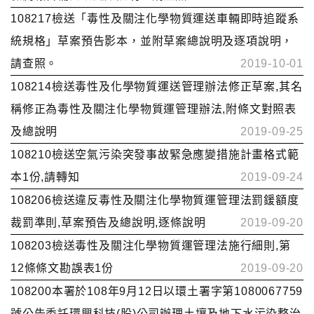
108217檢送「毒性及關注化學物質運送車輛即時追蹤系
統規格」草案預告影本，並附草案總說明及逐項說明，
請查照。
2019-10-01
108214檢送毒性及化學物質運送管理辦法修正草案,其名
稱修正為毒性及關注化學物質運管理辦法,附條文對照表
及總說明
2019-09-25
108210檢送空氣污染突發事故緊急應變措施計畫格式範
本1份,請轉知
2019-09-24
108206檢送違反毒性及關注化學物質運管理法罰鍰額度
裁罰準則,草案預告及總說明,逐條說明
2019-09-20
108203檢送毒性及關注化學物質運管理法施行細則,第
12條條文勘誤表1份
2019-09-20
108200本署於108年9月12日以環土署字第1080067759
號公告委託環興科技(股)公司辦理土壤及地下水污染整治