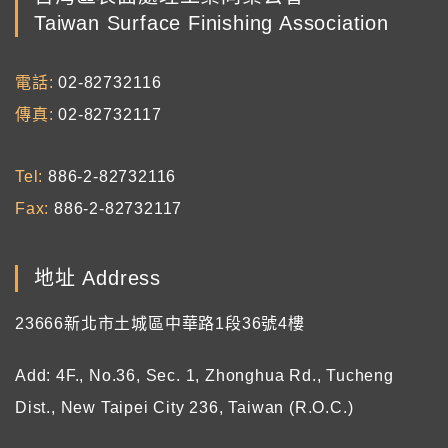
Taiwan Surface Finishing Association
電話
02-82732116
傳真
02-82732117
Tel
886-2-82732116
Fax
886-2-82732117
地址 Address
23666新北市土城區中華路1段36號4樓
Add: 4F., No.36, Sec. 1, Zhonghua Rd., Tucheng
Dist., New Taipei City 236, Taiwan (R.O.C.)