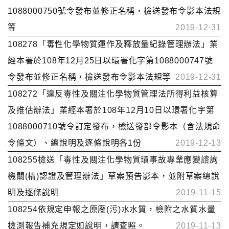
1088000750號令發布並修正名稱，檢送發布令影本法規
等
2019-12-31
108278「毒性化學物質運作及釋放量紀錄管理辦法」業
經本署於108年12月25日以環署化字第1088000747號
令發布並修正名稱，檢送發布令影本法規等
2019-12-31
108272「違反毒性及關注化學物質管理法所得利益核算
及推估辦法」業經本署於108年12月10日以環署化字第
1088000710號令訂定發布，檢送發部令影本（含法規命
令條文）、總說明及逐條說明各1份
2019-12-13
108255檢送「毒性及關注化學物質環事故專業應變諮詢
機關(構)認證及管理辦法」草案預告影本，並附草案總說
明及逐條說明
2019-11-15
108254依規定申報之原廢(污)水水質，檢附之水質水量
檢測報告補充規定如說明，請查照。
2019-11-13