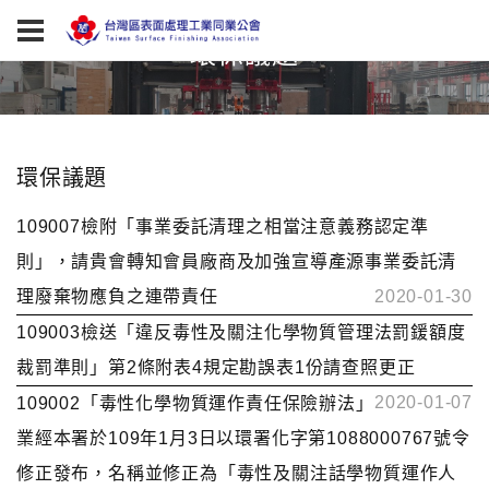
環保議題
環保議題
109007檢附「事業委託清理之相當注意義務認定準
則」，請貴會轉知會員廠商及加強宣導產源事業委託清
理廢棄物應負之連帶責任
2020-01-30
109003檢送「違反毒性及關注化學物質管理法罰鍰額度
裁罰準則」第2條附表4規定勘誤表1份請查照更正
2020-01-07
109002「毒性化學物質運作責任保險辦法」
業經本署於109年1月3日以環署化字第1088000767號令
修正發布，名稱並修正為「毒性及關注話學物質運作人