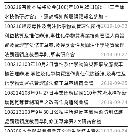
108219有關本局將於今(108)年10月25日辦理「工業節
水技術研討會」，惠請轉知所屬踴躍報名參加。
2019-10-03
108216違反毒性及關注化學物質管理法所得
利益核算及推估辦法,毒性化學物質專業技術管理人員設
置及管理辦法修正草案,及違反毒性及關注化學物質管理
法罰鍰額度裁罰準則,草案研商會
2019-09-27
108213108年10月2日毒性及化學物質災害事故應變車
輛管理辦法,毒性及化學物質運作責任保險辦法,及毒性及
化學物質運送管理辦法修正草案研商會議
2019-09-25
108214108年9月27日事業因應民國110年放流水標準新
增氨氮等管制項目之改善作為追蹤會議
2019-09-24
108213108年9月30日公私場所違反空氣污染防制法應
處罰鍰額度裁罰準則修正草案第2次研商會議
2019-09-24
108209本會擬召開職業安全衛生業務主管在