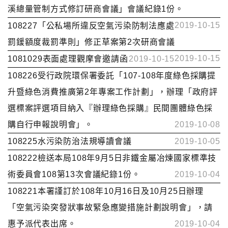
溪總量管制方式修訂研商會議」會議紀錄1份。
2019-10-15
108227「公私場所違反空氣污染防制法應處
罰鍰額度裁罰準則」修正草案第2次研商會議
2019-10-15
1081029表面處理觀摩會邀請函
2019-10-15
108226受行政院環保署委託「107-108年度綠色採購提
升暨綠色消費推廣第2年專案工作計劃」，辦理「政府評
選標案評選項目納入『辦理綠色採購』民間團體綠色採
購自行申報說明會」。
2019-10-08
108225水污染防治法規導讀會議
2019-10-05
108222檢送本局108年9月5日非鐵金屬冶煉國家標準技
術委員會108第13次會議紀錄1份。
2019-10-04
108221本署謹訂於108年10月16日及10月25日辦理
「空氣污染突發狀事故緊急應變措施計劃說明會」，請
惠予派代表出席。
2019-10-04