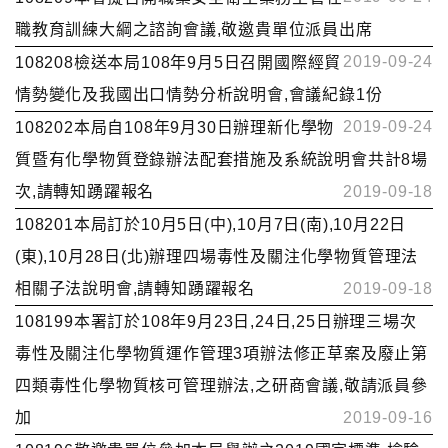
職教育訓練大綱之諮詢會議,敬邀貴單位派員出席
2019-09-24
108208檢送本局108年9月5日召開國際經貿
情勢變化及我國出口情勢分析說明會,會議紀錄1份
2019-09-24
108202本局自108年9月30日辦理新化學物
質暨有化學物質登錄辦法配套措施及系統說明會共計8場
次,請轉知踴躍報名
2019-09-18
108201本局訂於10月5日(中),10月7日(南),10月22日
(東),10月28日(北)辦理四場毒性及關注化學物質管理法
相關子法說明會,請轉知踴躍報名
2019-09-18
108199本署訂於108年9月23日,24日,25日辦理三場次
毒性及關注化學物質運作管理3項辦法修正草案及廢止第
四類毒性化學物質核可管理辦法,之研商會議,敬請派員參
加
2019-09-16