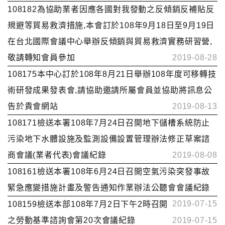
108182為協助業者因應各國對我發動之反傾銷反補貼反
規避等貿易救濟措施,本會訂於108年9月18日至9月19日
在台北國際會議中心舉辦反傾銷與貿易救濟實務研習營,
敬請轉知會員參加
2019-08-28
108175本中心訂於108年8月21日舉辦108年度可移轉技
術研發成果發表會,請協助邀請所屬會員並協助將訊息公
告於貴會網站
2019-08-13
108171檢送本署108年7月24日召開地下儲槽系統防止
污染地下水體設施及監測設備設置管理辦法修正草案諮
商會議(業者代表)會議紀錄
2019-08-08
108161檢送本署108年6月24日召開空氣污染突發事故
緊急應變措施計畫及警告通知作業辦法公聽會會議紀錄
2019-07-15
108159檢送本部108年7月2日下午2時召開
之勞動基準諮詢會第20次會議紀錄
2019-07-15