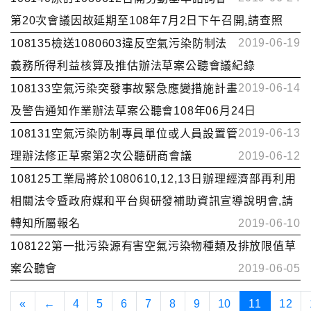
第20次會議因故延期至108年7月2日下午召開,請查照
2019-06-19
108135檢送1080603違反空氣污染防制法
義務所得利益核算及推估辦法草案公聽會議紀錄
2019-06-14
108133空氣污染突發事故緊急應變措施計畫
及警告通知作業辦法草案公聽會108年06月24日
2019-06-13
108131空氣污染防制專員單位或人員設置管
理辦法修正草案第2次公聽研商會議
2019-06-12
108125工業局將於1080610,12,13日辦理經濟部再利用
相關法令暨政府媒和平台與研發補助資訊宣導說明會,請
轉知所屬報名
2019-06-10
108122第一批污染源有害空氣污染物種類及排放限值草
案公聽會
2019-06-05
«
←
4
5
6
7
8
9
10
11
12