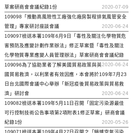
草案研商會會議紀錄1份
2020-07-09
109098「推動高風險性工廠強化廠房製程排氣風管安全
管理」專家研討座談會議
2020-06-24
109097檢送本署109年6月9日「毒性及關注化學物質危
害預防及應變計劃作業辦法」修正草案暨「毒性及關注
化學物質專業應變人員管理辦法」草案研商會會議紀錄
2020-06-24
109096為了協助業者了解美國貿易政策與英
國貿易救濟，以利業者有效因應，本會將於109年7月23
日台北國際會議中心舉辦「新冠疫後貿易政策與貿易救
濟」研討會
2020-06-24
109082檢送本署109年5月11日召開「固定污染源最佳
可行控制技術公告事項第2項附表1修正草案」研商會議
紀錄1份
2020-05-26
109071檢送本署109年4月27日召開之「鍋爐空氣污染