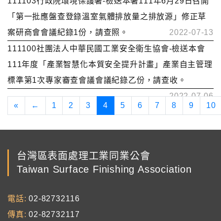
111103行政院環境保護署-檢送本署111年6月29日召開
「第一批應盤查登錄溫室氣體排放量之排放源」修正草
案研商會會議紀錄1份，請查照。
2022-07-13
111100社團法人中華民國工業安全衛生協會-檢送本會
111年度「產業智慧化本質安全提升計畫」產業自主管理
標準第1次專家審查會議會議紀錄乙份，請查收。
2022-07-06
«
←
1
2
3
4
5
6
7
8
9
10
台灣區表面處理工業同業公會
Taiwan Surface Finishing Association
電話
02-82732116
傳真
02-82732117