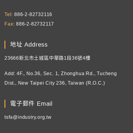
Tel
886-2-82732116
Fax
886-2-82732117
地址 Address
23666新北市土城區中華路1段36號4樓
Add: 4F., No.36, Sec. 1, Zhonghua Rd., Tucheng
Dist., New Taipei City 236, Taiwan (R.O.C.)
電子郵件 Email
tsfa@industry.org.tw