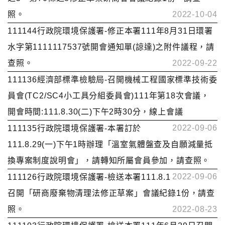
照。
2022-10-04
111144行政院環境保護署-修正本署111年8月31日環署
水字第1111117537號開會通知單(諒達)之附件議程，請
查照。
2022-09-22
111136經濟部標準檢驗局-召開機械工程國家標準技術委
員會(TC2/SC4小工具分組委員會)111年第18次會議，
開會時間:111.8.30(二)下午2時30分，線上會議
2022-09-06
111135行政院環境保護署-本署訂於
111.8.29(一)下午1時辦理「溫室氣體盤查及自願減量抵
換專案制度說明會」，請轉知所屬會員參加，請查照。
2022-09-06
111126行政院環境保護署-檢送本署111.8.1
召開「研商廢棄物清理法修正草案」會議紀錄1份，請查
照。
2022-08-23