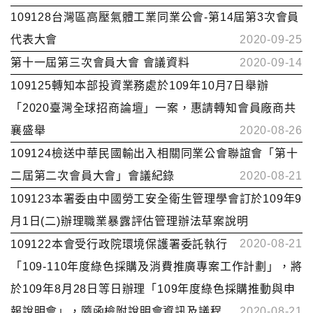
109128台灣區高壓氣體工業同業公會-第14屆第3次會員
代表大會
2020-09-25
第十一屆第三次會員大會 會議資料
2020-09-14
109125轉知本部投資業務處於109年10月7日舉辦
「2020臺灣全球招商論壇」一案，惠請轉知會員廠商共
襄盛舉
2020-08-26
109124檢送中華民國輸出入相關同業公會聯誼會「第十
二屆第二次會員大會」會議紀錄
2020-08-21
109123本署委由中國勞工安全衛生管理學會訂於109年9
月1日(二)辦理職業暴露評估管理辦法草案說明
2020-08-21
109122本會受行政院環境保護署委託執行
「109-110年度綠色採購及消費推廣專案工作計劃」，將
於109年8月28日等日辦理「109年度綠色採購推動與申
報說明會」，隨函檢附說明會資訊及議程
2020-08-21