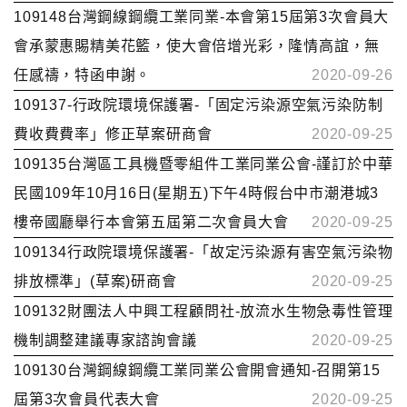
109148台灣鋼線鋼纜工業同業-本會第15屆第3次會員大
會承蒙惠賜精美花籃，使大會倍增光彩，隆情高誼，無
任感禱，特函申謝。
2020-09-26
109137-行政院環境保護署-「固定污染源空氣污染防制
費收費費率」修正草案研商會
2020-09-25
109135台灣區工具機暨零組件工業同業公會-謹訂於中華
民國109年10月16日(星期五)下午4時假台中市潮港城3
樓帝國廳舉行本會第五屆第二次會員大會
2020-09-25
109134行政院環境保護署-「故定污染源有害空氣污染物
排放標準」(草案)研商會
2020-09-25
109132財團法人中興工程顧問社-放流水生物急毒性管理
機制調整建議專家諮詢會議
2020-09-25
109130台灣鋼線鋼纜工業同業公會開會通知-召開第15
屆第3次會員代表大會
2020-09-25