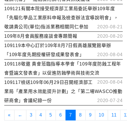
109121有關本院接受經濟部工業局委託舉辦109年度
「先驅化學品工業原料申報及檢查辦法宣導說明會」，
敬請貴公司(單位)指派業務相關同仁參加
2020-08-21
109年8月會員服務座談會專題簡報
2020-08-20
109119本中心訂於109年8月7日假高雄展覽館舉辦
「109年度先期授權研發成果發表會」
2020-08-04
109118敬邀 貴會蒞臨指導本學會「109年度防蝕工程年
會暨論文發表會」以促進防蝕學術與技術交流
2020-08-04
109117檢送109年06月29日召開經濟部工
業局「產業用水效能提升計劃」之「第二場WASCO推動
研商會」會議紀錄一份
2020-07-24
«
←
3
4
5
6
7
8
9
10
11
1