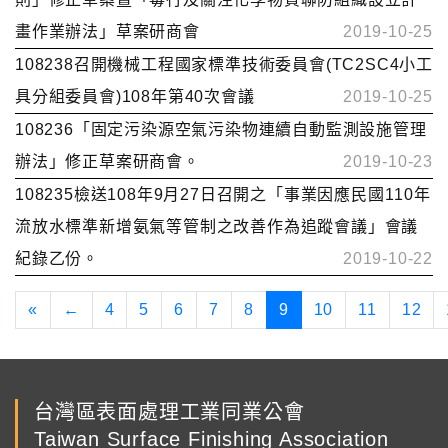
畫作業辦法」草案研商會
2019-10-25
108238召開機械工程國家標準技術委員會(TC2SC4小工
具分組委員會)108年第40次會議
2019-10-25
108236「固定污染源空氣污染物連續自動監測設施管理
辦法」修正草案研商會。
2019-10-23
108235檢送108年9月27日召開之「事業因應民國110年
流放水標準新增氨氣等管制之改善作為追蹤會議」會議
紀錄乙份。
2019-10-22
«
←
4
5
6
7
8
9
10
11
12
台灣區表面處理工業同業公會
Taiwan Surface Finishing Association