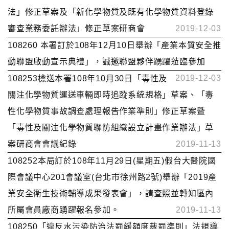
法」修正草案及「新化學物質及既有化學物質資料登錄
審查業務委託辦法」修正草案研商會
2019-12-03
108260 本署訂於108年12月10日舉辦「產業本質安全推
動聯盟啟動宣示典禮」，誠邀聯盟夥伴踴躍蒞臨參加
2019-12-03
108253檢送本署108年10月30日「毒性及
關注化學物質運送車輛即時追蹤系統規格」草案、「毒
性化學物質事故調查處理報告作業準則」修正草案暨
「毒性及關注化學物質聯防組織設立計畫作業辦法」草
案研商會會議紀錄
2019-11-13
108252本局訂於108年11月29日(星期五)假台大醫院國
際會議中心201會議室(台北市徐州路2號)舉辦「2019產
業安全衛生技術輔導成果發表會」，請查照並轉知區內
所屬會員廠商踴躍報名參加。
2019-11-13
108250「違反水污染防治法罰緩額度裁罰準則」法規導